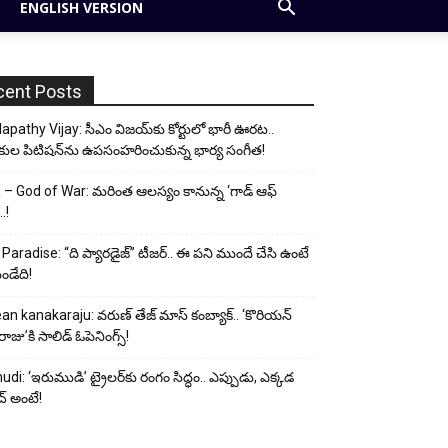
ENGLISH VERSION
cent Posts
apathy Vijay: సీఎం విజయ్‌కు కోర్టులో భారీ ఊరట..
కుల పిటిషన్‌ను ఉపసంహరించుకున్న భార్య సంగీత!
– God of War: మరింత ఆలస్యం కానున్న ‘గాడ్ ఆఫ్
..!
Paradise: “ది ప్యారడైజ్” టీజర్.. ఈ పని ముందే చేసి ఉంటే
ండేది!
an kanakaraju: వరుణ్ తేజ్ మాస్ కంబ్యాక్.. ‘కొరియన్
ాజు’కి సాలిడ్ ఓపెనింగ్స్!
udi: ‘ఇరుముడి’ ట్రైలర్‌కు రంగం సిద్ధం.. ఎప్పుడు, ఎక్కడ
్ అంటే!