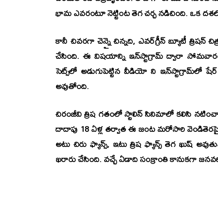
భామ ఎవరంటూ నెట్టింట తెగ చర్చ నడిచింది. ఒక దశ
కానీ చివరగా
చెన్నై చిన్నది
,
ఎవర్‌గ్రీన్ బ్యూటీ త్రిష
న్ చి
చేసింది. ఈ విష‌యాన్ని ఇన్‌స్టాగ్రామ్ ద్వారా సోమ‌వార
సెట్స్‌లో అడుగుపెట్టిన వీడియో ని ఇన్‌స్టాగ్రామ్‌లో
అవుతోంది.
చిరంజీవి త్రిష గతంలో స్టాలిన్ సినిమాలో కలిసి నటి
దాదాపు 18 ఏళ్ల తర్వాత ఈ జంట మరోసారి వెండితెరప
అటు చిరు ఫ్యాన్స్, ఇటు త్రిష ఫ్యాన్స్ తెగ ఖుష్ అవ
ఖరారు చేసింది. వచ్చే ఏడాది సంక్రాంతి కానుకగా జనవరి