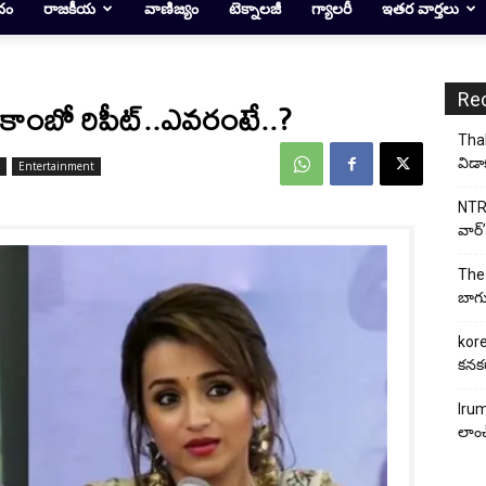
దం
రాజకీయ
వాణిజ్యం
టెక్నాలజీ
గ్యాలరీ
ఇతర వార్తలు
Re
ు కాంబో రిపీట్..ఎవరంటే..?
Thal
విడా
Entertainment
NTR 
వార్’
The 
బాగు
kore
కనకర
Irum
లాంచ