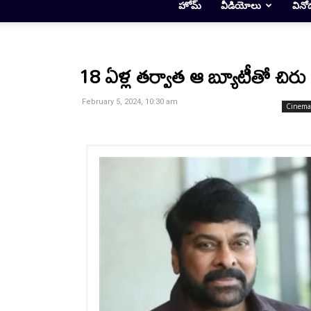
హోమ్
వీడియోలు
వినో
18 ఏళ్ల తర్వాత ఆ బ్యూటీతో చిర
February 5, 2024, 10:30 am
Cinema