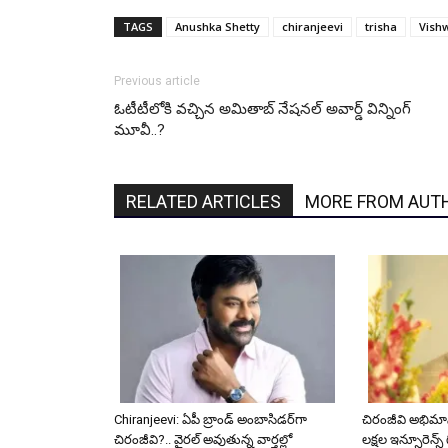
TAGS
Anushka Shetty
chiranjeevi
trisha
Vish
Previous article
ఓటీటీలోకి వ‌చ్చిన అమితాబ్ నేష‌న‌ల్ అవార్డ్ విన్నింగ్
మూవీ..?
RELATED ARTICLES
MORE FROM AUT
Chiranjeevi: ఏపీ బ్రాండ్ అంబాసిడర్‌గా
చిరంజీవి అభిమాను
చిరంజీవి?.. వైరల్ అవుతున్న వార్తల్లో
లక్షల ఇన్సూరెన్స్ గి