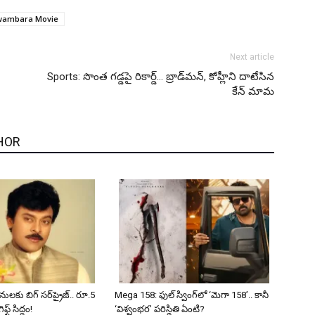
wambara Movie
Next article
Sports: సొంత గడ్డపై రికార్డ్… బ్రాడ్‌మ‌న్, కోహ్లీని దాటేసిన‌
కేన్ మామ
HOR
లకు బిగ్ సర్‌ప్రైజ్.. రూ.5
Mega 158: ఫుల్ స్వింగ్‌లో ‘మెగా 158’.. కానీ
ఫ్ట్ సిద్ధం!
‘విశ్వంభర’ పరిస్థితి ఏంటి?