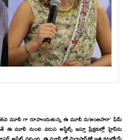
156వ మూవీ గా రూపొందుతున్న ఈ మూవీ ను’బింబిసారా’ ఫేమ్
 అయితే ఈ మూవీ నుంచి వరుస అప్డేట్స్ ఇస్తూ ప్రేక్షకుల్లో హైప్‌ను
్ అప్డేట్ వచ్చింది. ఈ మూవీ లో మెగాస్టార్‌తో జత కట్టబోయే