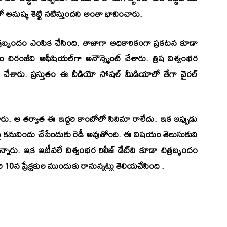
లో
అనుష్క శెట్టి
నటిస్తుందని అంతా భావించారు.
త్రబృందం ఎంపిక చేసింది. తాజాగా అధికారికంగా ప్రకటన కూడా
ం చిరంజీవి ఆఫీషియ‌ల్‌గా అనౌన్స్మెంట్ చేశారు. త్రిష విశ్వంభ‌ర
 షేర్ చేశారు. ప్రస్తుతం ఈ వీడియో సోష‌ల్ మీడియాలో తేగా వైర‌ల్
ంచారు. ఆ తర్వాత ఈ ఇద్దరి కాంబోలో సినిమా రాలేదు. ఇక ఇప్పుడు
ై కనువిందు చేసేందుకు రెడీ అవుతోంది. ఈ విషయం తెలుసుకుని
ుతున్నారు. ఇక ఇటీవలే
విశ్వంభర
రిలీజ్ డేట్‌ని కూడా చిత్రబృందం
 10న ప్రేక్షకుల ముందుకు రానున్నట్లు తెలియచేసింది .