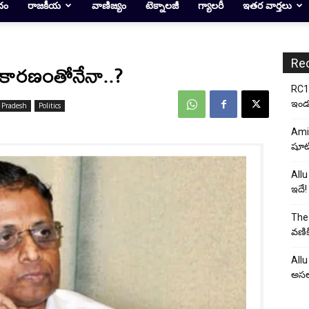
దం
రాజకీయ
వాణిజ్యం
టెక్నాలజీ
గ్యాలరీ
ఇతర వార్తలు
Re
 కారణంతోనేనా..?
RC17
ఇండస్
 Pradesh
Politics
Ami
షూటి
Allu
ఇదే!
The 
వణిక
Allu
అసల