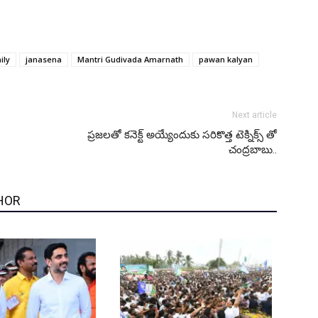
ily
janasena
Mantri Gudivada Amarnath
pawan kalyan
Next article
ప్రజలతో కనెక్ట్ అయ్యేందుకు సరికొత్త టెక్నిక్స్ తో
చంద్రబాబు..
HOR