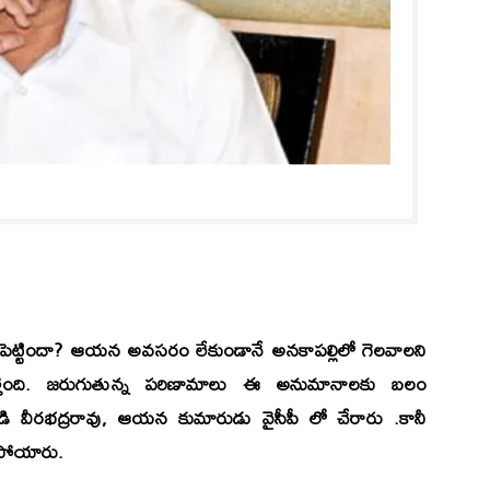
న పెట్టిందా? ఆయన అవసరం లేకుండానే అనకాపల్లిలో గెలవాలని
్తోంది. జరుగుతున్న పరిణామాలు ఈ అనుమానాలకు బలం
దాడి వీరభద్రరావు, ఆయన కుమారుడు వైసీపీ లో చేరారు .కానీ
ేకపోయారు.