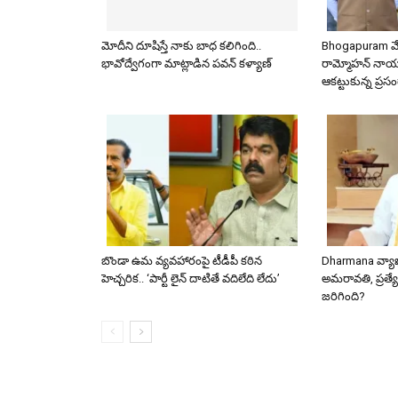
మోదీని దూషిస్తే నాకు బాధ కలిగింది..
Bhogapuram వేది
భావోద్వేగంగా మాట్లాడిన పవన్ కళ్యాణ్
రామ్మోహన్ నాయు
ఆకట్టుకున్న ప్రస
బొండా ఉమ వ్యవహారంపై టీడీపీ కఠిన
Dharmana వ్యా
హెచ్చరిక.. ‘పార్టీ లైన్ దాటితే వదిలేది లేదు’
అమరావతి, ప్రత్యే
జరిగింది?