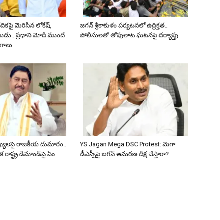
కపై మెరిసిన లోకేష్,
జగన్ శ్రీకాకుళం పర్యటనలో ఉద్రిక్తత..
డు.. ప్రధాని మోదీ ముందే
పోలీసులతో తోపులాట ఘటనపై దర్యాప్తు
ంగాలు
ఖ్యలపై రాజకీయ దుమారం..
YS Jagan Mega DSC Protest: మెగా
క రాష్ట్ర డిమాండ్‌పై ఏం
డీఎస్సీపై జగన్ ఆమరణ దీక్ష చేస్తారా?