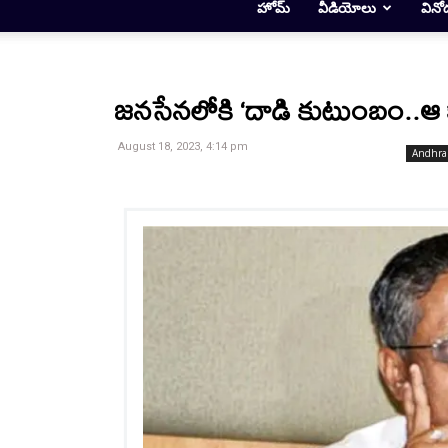
హోమ్
వీడియోలు
వినో
జనసేనలోకి ‘దాడి కుటుంబం..ఆ
August 18, 2023, 4:14 pm
Andhra