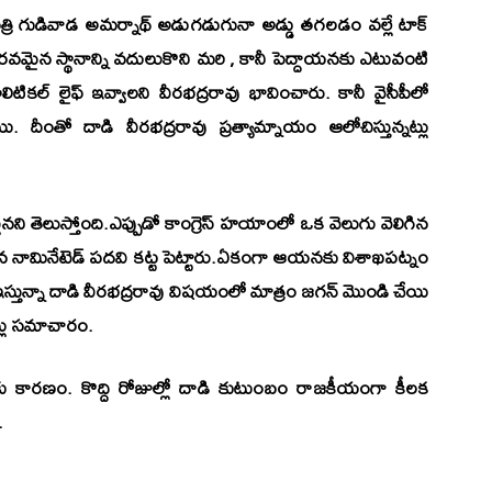
్రి గుడివాడ అమర్నాథ్ అడుగడుగునా అడ్డు తగలడం వల్లే టాక్
ౌరవమైన స్థానాన్ని వదులుకొని మరి , కానీ పెద్దాయనకు ఎటువంటి
ికల్ లైఫ్ ఇవ్వాలని వీరభద్రరావు భావించారు. కానీ వైసీపీలో
ీంతో దాడి వీరభద్రరావు ప్రత్యామ్నాయం ఆలోచిస్తున్నట్లు
ేనని తెలుస్తోంది.ఎప్పుడో కాంగ్రెస్ హయాంలో ఒక వెలుగు వెలిగిన
ైన నామినేటెడ్ పదవి కట్ట పెట్టారు.ఏకంగా ఆయనకు విశాఖపట్నం
ీ ఇస్తున్నా దాడి వీరభద్రరావు విషయంలో మాత్రం జగన్ మొండి చేయి
ట్లు సమాచారం.
ారణం. కొద్ది రోజుల్లో దాడి కుటుంబం రాజకీయంగా కీలక
.