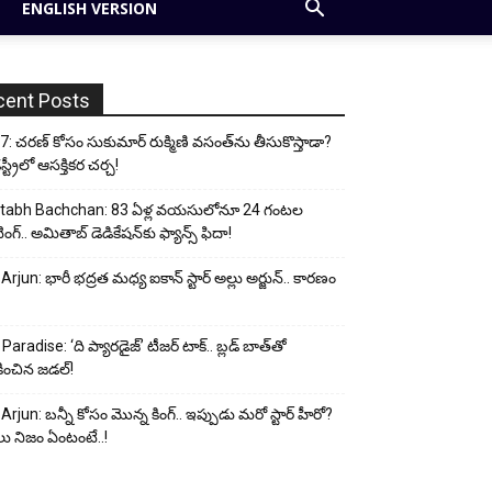
ENGLISH VERSION
cent Posts
: చరణ్ కోసం సుకుమార్ రుక్మిణి వసంత్‌ను తీసుకొస్తాడా?
ట్రీలో ఆసక్తికర చర్చ!
tabh Bachchan: 83 ఏళ్ల వయసులోనూ 24 గంటల
ంగ్.. అమితాబ్ డెడికేషన్‌కు ఫ్యాన్స్ ఫిదా!
 Arjun: భారీ భద్రత మధ్య ఐకాన్ స్టార్ అల్లు అర్జున్.. కారణం
Paradise: ‘ది ప్యారడైజ్’ టీజర్ టాక్.. బ్లడ్ బాత్‌తో
ించిన జడల్!
 Arjun: బన్నీ కోసం మొన్న కింగ్.. ఇప్పుడు మరో స్టార్ హీరో?
ు నిజం ఏంటంటే..!