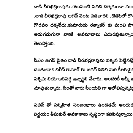
దాడి వీరభద్రరావుకు ఎటువంటి పదవి దక్కకుండా మంత
.దాడి వీరభద్రరావు జగన్ వెంట నడిచారని ,టిడిపిలో గ
గౌరవం దక్కలేదు.కుమారుడు రత్నాకర్ కు మంచి పొలిట
అడుగడుగునా వారికి అవమానాలు ఎదురవుతున్నాయి. ద
తెలుస్తోంది.
సీఎం జగన్ సైతం దాడి వీరభద్రరావును పక్కన పెట్టినట్ల
దంతులూరి దిలీప్ కుమార్ కు జగన్ పిలిచి మరి కీలకమ
పశ్చిమ నియోజకవర్గ ఇన్చార్జిని చేశారు. అందరికీ అన్న
చూపుతున్నారు. దీంతో వారు సీరియస్ గా ఆలోచిస్తున్న
పవన్ తో సన్నిహిత సంబంధాలు ఉండడమే అందుకు క
నిర్ణయం తీసుకునే అవకాశాలు స్పష్టంగా కనిపిస్తున్నాయి