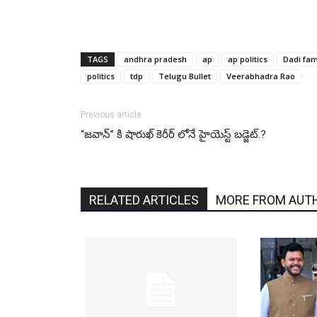
TAGS
andhra pradesh
ap
ap politics
Dadi fam
politics
tdp
Telugu Bullet
Veerabhadra Rao
Previous article
“జవాన్” కి షారుఖ్ కెరీర్ లోనే హైయెస్ట్ బడ్జెట్.?
RELATED ARTICLES
MORE FROM AUT