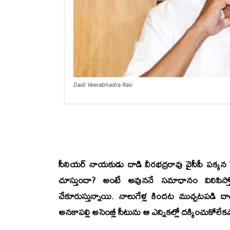
Dadi Veerabhadra Rao
సీనియర్ నాయకుడు దాడి వీరభద్రరావు వైసీపీ పక్క
చూస్తుందా? అంటే అవుననే సమాధానం వినిపిస
చేకూరుస్తున్నాయి. నాలుగేళ్ల కిందట ముచ్చటపడి 
అనకాపల్లి అసెంబ్లీ సీటును ఆ ఎన్నికల్లో దక్కించుకోల