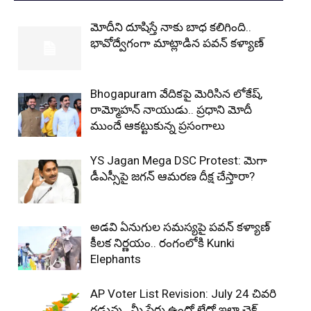
మోదీని దూషిస్తే నాకు బాధ కలిగింది..
భావోద్వేగంగా మాట్లాడిన పవన్ కళ్యాణ్
Bhogapuram వేదికపై మెరిసిన లోకేష్,
రామ్మోహన్ నాయుడు.. ప్రధాని మోదీ
ముందే ఆకట్టుకున్న ప్రసంగాలు
YS Jagan Mega DSC Protest: మెగా
డీఎస్సీపై జగన్ ఆమరణ దీక్ష చేస్తారా?
అడవి ఏనుగుల సమస్యపై పవన్ కళ్యాణ్
కీలక నిర్ణయం.. రంగంలోకి Kunki
Elephants
AP Voter List Revision: July 24 చివరి
గడువు.. మీ పేరు ఉందో లేదో ఇలా చెక్