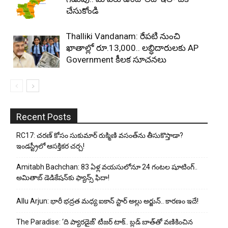
చేసుకోండి
Thalliki Vandanam: రేపటి నుంచి
ఖాతాల్లో రూ.13,000.. లబ్ధిదారులకు AP
Government కీలక సూచనలు
Recent Posts
RC17: చరణ్ కోసం సుకుమార్ రుక్మిణి వసంత్‌ను తీసుకొస్తాడా?
ఇండస్ట్రీలో ఆసక్తికర చర్చ!
Amitabh Bachchan: 83 ఏళ్ల వయసులోనూ 24 గంటల షూటింగ్..
అమితాబ్ డెడికేషన్‌కు ఫ్యాన్స్ ఫిదా!
Allu Arjun: భారీ భద్రత మధ్య ఐకాన్ స్టార్ అల్లు అర్జున్.. కారణం ఇదే!
The Paradise: ‘ది ప్యారడైజ్’ టీజర్ టాక్.. బ్లడ్ బాత్‌తో వణికించిన