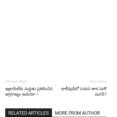
Previous article
Next article
ఇజ్రాయెల్‌కు మద్దతు ప్రకటించిన
బాలీవుడ్‌లో నయన తార మరో
అగ్రరాజ్యం అమెరికా..!
మూవీ?
RELATED ARTICLES
MORE FROM AUTHOR