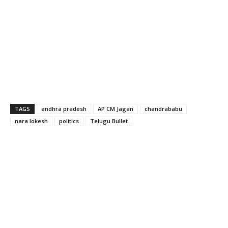
TAGS
andhra pradesh
AP CM Jagan
chandrababu
nara lokesh
politics
Telugu Bullet