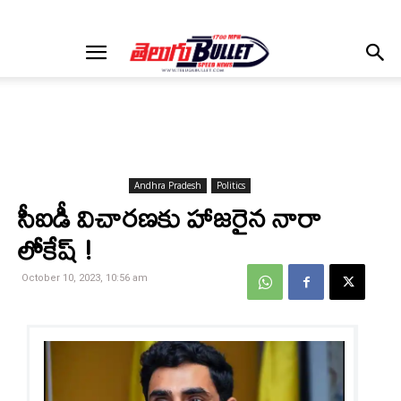
Andhra Pradesh
Politics
సీఐడీ విచారణకు హాజరైన నారా
లోకేష్ !
October 10, 2023, 10:56 am