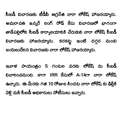
సీఐడీ విచారణకు టీడీపీ అగ్రనేత నారా లోకేష్ హాజరయ్యారు.
అమరావతి ఇన్నర్‌ రింగ్‌ రోడ్‌ కేసు విచారణలో భాగంగా
తాడేపల్లిలోని సీఐడీ కార్యాలయానికి చేరుకుని నారా లోకేష్ సీఐడీ
విచారణకు హాజరయ్యారు. కరకట్ట ఇంటి దగ్గర నుంచి
బయలుదేరిన విచారణకు నారా లోకేష్ హాజరయ్యారు.
ఇవాళ సాయంత్రం 5 గంటల వరకు లోకేష్‌ ను సీఐడీ
విచారించనుంది. కాగా IRR కేసులో A-14గా నారా లోకేష్
ఉన్నారు. ఈ మేరకు గత 10 రోజుల కిందట నారా లోకేష్‌ కు ఢిల్లీకి
వెళ్లి మరీ సీఐడీ అధికారులు నోటీసులు ఇచ్చారు.