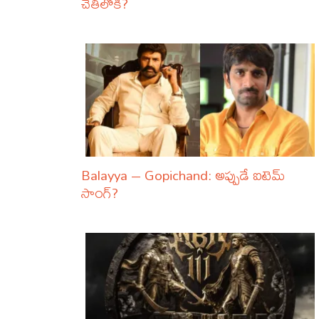
చేతిలోకి?
Balayya – Gopichand: అప్పుడే ఐటెమ్
సాంగ్?