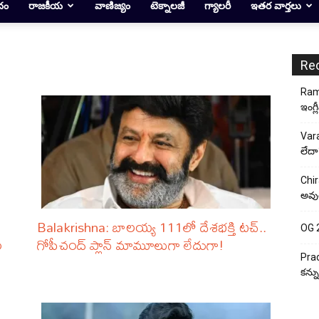
దం
రాజకీయ
వాణిజ్యం
టెక్నాలజీ
గ్యాలరీ
ఇతర వార్తలు
Re
Rama
ఇంగ్ల
Vara
లేదా
Chir
అవుత
Balakrishna: బాలయ్య 111లో దేశభక్తి టచ్..
OG 2:
ం
గోపీచంద్ ప్లాన్ మామూలుగా లేదుగా!
Prad
కన్న