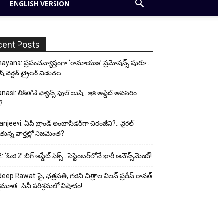
ENGLISH VERSION
cent Posts
yana: ప్రపంచవ్యాప్తంగా ‘రామాయణ’ ప్రమోషన్స్ షురూ..
ీష్ వెర్షన్ ట్రైలర్ విడుదల
nasi: లీక్‌తోనే ఫ్యాన్స్ ఫుల్ ఖుషీ.. ఇక అప్డేట్ అవసరం
?
anjeevi: ఏపీ బ్రాండ్ అంబాసిడర్‌గా చిరంజీవి?.. వైరల్
ున్న వార్తల్లో నిజమెంత?
 ‘ఓజి 2’ బిగ్ అప్డేట్ ఫిక్స్.. సెప్టెంబర్‌లోనే భారీ అనౌన్స్‌మెంట్!
eep Rawat: సై, ఛత్రపతి, గజిని చిత్రాల విలన్ ప్రదీప్ రావత్
ుమూత.. సినీ పరిశ్రమలో విషాదం!