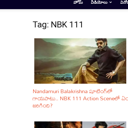
హోమ్
వీడియోలు
వినో
Tag: NBK 111
Nandamuri Balakrishna షూటింగ్‌లో
గాయపాటు.. NBK 111 Action Sceneలో ఏ
జరిగింది?