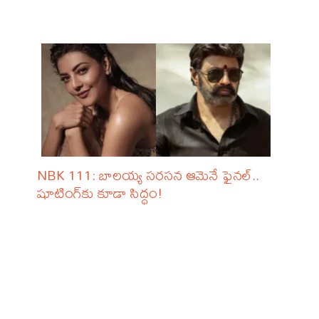
NBK 111: బాలయ్య సరసన ఆమెనే ఫైనల్..
షూటింగ్‌కు కూడా సిద్ధం!