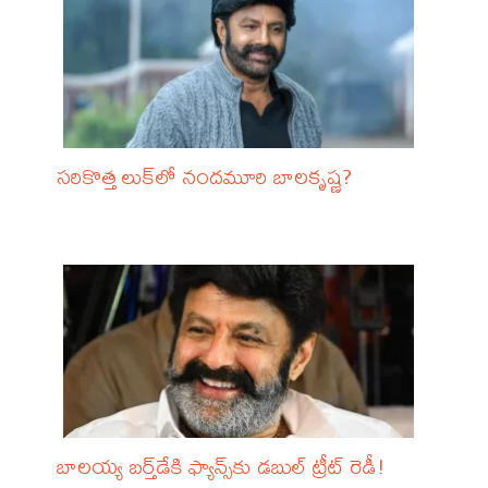
సరికొత్త లుక్‌లో నందమూరి బాలకృష్ణ?
బాలయ్య బర్త్‌డేకి ఫ్యాన్స్‌కు డబుల్ ట్రీట్ రెడీ!