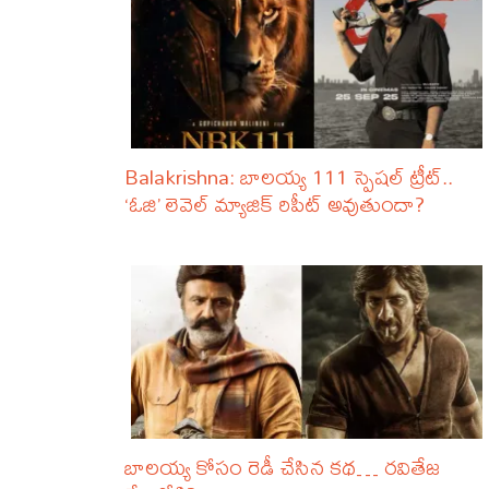
Balakrishna: బాలయ్య 111 స్పెషల్ ట్రీట్..
‘ఓజి’ లెవెల్ మ్యాజిక్ రిపీట్ అవుతుందా?
బాలయ్య కోసం రెడీ చేసిన కథ… రవితేజ