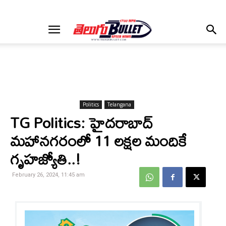
Politics
Telangana
TG Politics: హైదరాబాద్
మహానగరంలో 11 లక్షల మందికే
గృహజ్యోతి..!
February 26, 2024, 11:45 am