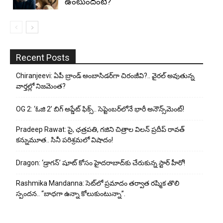
ఉంటుందంటే?
Recent Posts
Chiranjeevi: ఏపీ బ్రాండ్ అంబాసిడర్‌గా చిరంజీవి?.. వైరల్ అవుతున్న
వార్తల్లో నిజమెంత?
OG 2: ‘ఓజి 2’ బిగ్ అప్డేట్ ఫిక్స్.. సెప్టెంబర్‌లోనే భారీ అనౌన్స్‌మెంట్!
Pradeep Rawat: సై, ఛత్రపతి, గజిని చిత్రాల విలన్ ప్రదీప్ రావత్
కన్నుమూత.. సినీ పరిశ్రమలో విషాదం!
Dragon: ‘డ్రాగన్’ షూట్ కోసం హైదరాబాద్‌కు చేరుకున్న స్టార్ హీరో!
Rashmika Mandanna: సెట్‌లో ప్రమాదం తర్వాత రష్మిక తొలి
స్పందన.. “బాధగా ఉన్నా కోలుకుంటున్నా”.