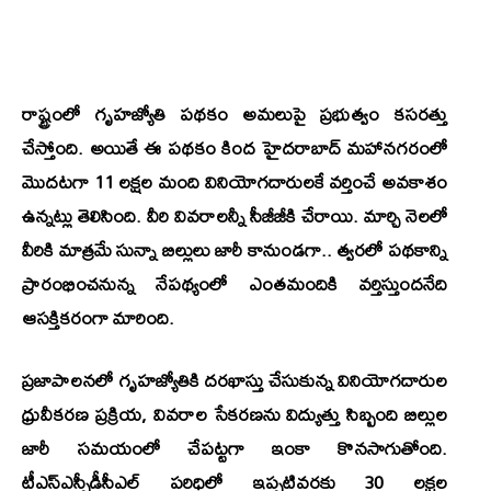
రాష్ట్రంలో గృహజ్యోతి పథకం అమలుపై ప్రభుత్వం కసరత్తు
చేస్తోంది. అయితే ఈ పథకం కింద హైదరాబాద్ మహానగరంలో
మొదటగా 11 లక్షల మంది వినియోగదారులకే వర్తించే అవకాశం
ఉన్నట్లు తెలిసింది. వీరి వివరాలన్నీ సీజీజీకి చేరాయి. మార్చి నెలలో
వీరికి మాత్రమే సున్నా బిల్లులు జారీ కానుండగా.. త్వరలో పథకాన్ని
ప్రారంభించనున్న నేపథ్యంలో ఎంతమందికి వర్తిస్తుందనేది
ఆసక్తికరంగా మారింది.
ప్రజాపాలనలో గృహజ్యోతికి దరఖాస్తు చేసుకున్న వినియోగదారుల
ధ్రువీకరణ ప్రక్రియ, వివరాల సేకరణను విద్యుత్తు సిబ్బంది బిల్లుల
జారీ సమయంలో చేపట్టగా ఇంకా కొనసాగుతోంది.
టీఎస్‌ఎస్పీడీసీఎల్‌ పరిధిలో ఇప్పటివరకు 30 లక్షల