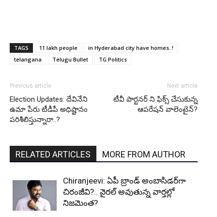
TAGS
11 lakh people
in Hyderabad city have homes..!
telangana
Telugu Bullet
TG Politics
Previous article
Next article
Election Updates: దేవినేని
టీవీ పార్టనర్ ని ఫిక్స్ చేసుకున్న
ఉమా పేరు టీడీపీ అధిష్టానం
ఆపరేషన్ వాలెంటైన్?
పరిశీలిస్తున్నారా..?
RELATED ARTICLES
MORE FROM AUTHOR
Chiranjeevi: ఏపీ బ్రాండ్ అంబాసిడర్‌గా
చిరంజీవి?.. వైరల్ అవుతున్న వార్తల్లో
నిజమెంత?