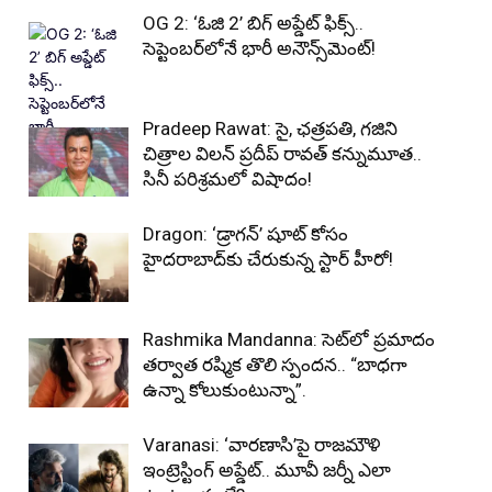
OG 2: ‘ఓజి 2’ బిగ్ అప్డేట్ ఫిక్స్..
సెప్టెంబర్‌లోనే భారీ అనౌన్స్‌మెంట్!
Pradeep Rawat: సై, ఛత్రపతి, గజిని
చిత్రాల విలన్ ప్రదీప్ రావత్ కన్నుమూత..
సినీ పరిశ్రమలో విషాదం!
Dragon: ‘డ్రాగన్’ షూట్ కోసం
హైదరాబాద్‌కు చేరుకున్న స్టార్ హీరో!
Rashmika Mandanna: సెట్‌లో ప్రమాదం
తర్వాత రష్మిక తొలి స్పందన.. “బాధగా
ఉన్నా కోలుకుంటున్నా”.
Varanasi: ‘వారణాసి’పై రాజమౌళి
ఇంట్రెస్టింగ్ అప్డేట్.. మూవీ జర్నీ ఎలా