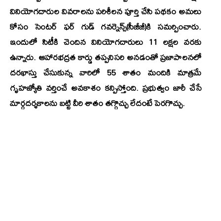
వినియోగదారుల వివరాలను పరిశీలన పూర్తి చేసి పథకం అమలు
కోసం సెంటర్‌ ఫర్‌ గుడ్‌ గవర్నెన్స్‌(సీజీజీ)కి సమర్పించారు.
ఇందులో సిటీకి చెందిన వినియోగదారులు 11 లక్షల వరకు
ఉన్నారు. ఆహారభద్రత కార్డు తప్పనిసరి అనడంతో ప్రజాపాలనలో
దరఖాస్తు చేసుకున్న వారిలో 55 శాతం మందికి మాత్రమే
గృహజ్యోతి వర్తించే అవకాశం కన్పిస్తోంది. ప్రభుత్వం జారీ చేసే
మార్గదర్శకాలను బట్టి వీరి శాతం తగ్గొచ్చు లేదంటే పెరగొచ్చు.