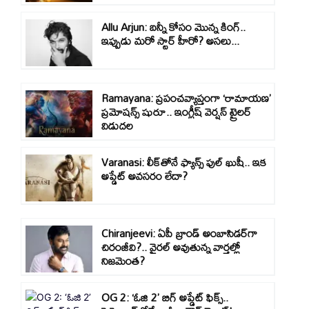
Allu Arjun: బన్నీ కోసం మొన్న కింగ్..
ఇప్పుడు మరో స్టార్ హీరో? అసలు...
Ramayana: ప్రపంచవ్యాప్తంగా ‘రామాయణ’
ప్రమోషన్స్ షురూ.. ఇంగ్లీష్ వెర్షన్ ట్రైలర్
విడుదల
Varanasi: లీక్‌తోనే ఫ్యాన్స్ ఫుల్ ఖుషీ.. ఇక
అప్డేట్ అవసరం లేదా?
Chiranjeevi: ఏపీ బ్రాండ్ అంబాసిడర్‌గా
చిరంజీవి?.. వైరల్ అవుతున్న వార్తల్లో
నిజమెంత?
OG 2: ‘ఓజి 2’ బిగ్ అప్డేట్ ఫిక్స్..