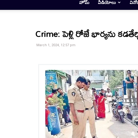
హోమ్
వీడియోలు
వినో
Crime: పెళ్లి రోజే భార్యను కడతేర్
March 1, 2024, 12:57 pm