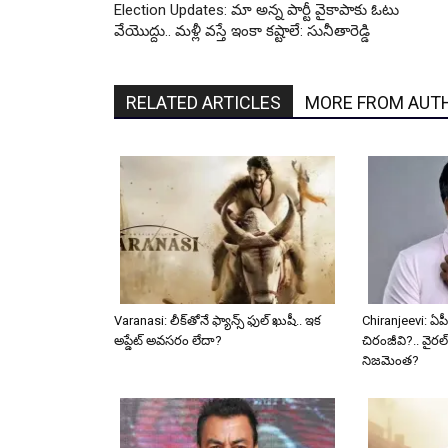
Election Updates: మా అన్న పార్టీ వైకాపాకు ఓటు
వేయొద్దు.. మళ్లీ వస్తే ఇంకా కష్టాలే: సునీతారెడ్డి
RELATED ARTICLES
MORE FROM AUT
Varanasi: లీక్‌తోనే ఫ్యాన్స్ ఫుల్ ఖుషీ.. ఇక
Chiranjeevi: ఏపీ
అప్డేట్ అవసరం లేదా?
చిరంజీవి?.. వైరల్
నిజమెంత?