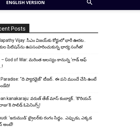
ENGLISH VERSION
cent Posts
apathy Vijay: సీఎం విజయ్‌కు కోర్టులో భారీ ఊరట..
కుల పిటిషన్‌ను ఉపసంహరించుకున్న భార్య సంగీత!
– God of War: మరింత ఆలస్యం కానున్న ‘గాడ్ ఆఫ్
..!
Paradise: “ది ప్యారడైజ్” టీజర్.. ఈ పని ముందే చేసి ఉంటే
ండేది!
an kanakaraju: వరుణ్ తేజ్ మాస్ కంబ్యాక్.. ‘కొరియన్
ాజు’కి సాలిడ్ ఓపెనింగ్స్!
udi: ‘ఇరుముడి’ ట్రైలర్‌కు రంగం సిద్ధం.. ఎప్పుడు, ఎక్కడ
్ అంటే!