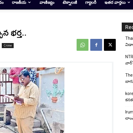
దం
రాజకీయ
వాణిజ్యం
టెక్నాలజీ
గ్యాలరీ
ఇతర వార్తలు
Re
చిన భర్త..
Thal
విడా
Crime
NTR 
వార్’
The 
బాగు
kore
కనకర
Irum
లాంచ