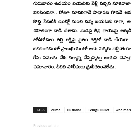
గురువారం ఉదయం బయటకు వెళ్లి వచ్చిన నూకరాజు మళ్ల
వినిపించినా.. రోజూ మాదిరిగానే సాధారణ గొడవే అను
కొద్ది సేపటికి ఇంట్లో నుంచి దివ్య బయటకు రాగా, అప్
రహితంగా దాడి చేశాడు. మెడపై తీవ్ర గాయమై అక్కడిక
తోడికోడలు తల్లి లక్ష్మిపై సైతం కత్తితో దాడి చేయగా
బెదిరించడంతో ప్రాణభయంతో ఆమె పక్కకు వెళ్లిపోయారు.
కేసు నమోదు చేసి దర్యాప్తు చేస్తున్నట్లు ఆయన చె
సమాచారం. దీనిని పోలీసులు ధ్రువీకరించలేదు.
TAGS
crime
Husband
Telugu Bullet
who marr
Previous article