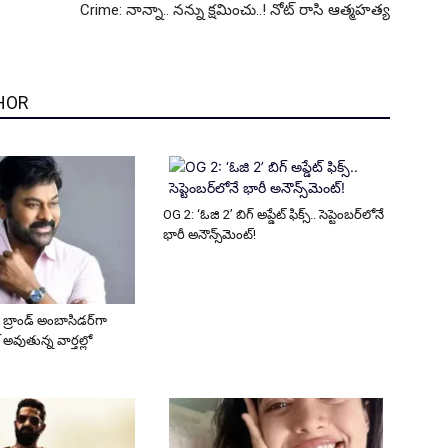
Crime: నాన్నా.. నన్ను క్షమించు..! నోట్ రాసి ఆత్మహత్య
HOR
OG 2: ‘ఓజి 2’ బిగ్ అప్డేట్ ఫిక్స్.. సెప్టెంబర్‌లోనే
భారీ అనౌన్స్‌మెంట్!
 బ్రాండ్ అంబాసిడర్‌గా
 అవుతున్న వార్తల్లో