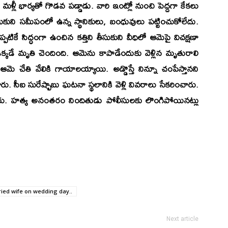
ీ భార్యతో గొడవ పడ్డాడు. వారి ఇంట్లో నుంచి పెద్దగా కేకలు
కుని సమీపంలో ఉన్న స్థానికులు, బంధువులు పట్టించుకోలేదు.
పటికే సిద్ధంగా ఉంచిన కత్తిని తీసుకుని వీధిలో ఆమెపై విచక్షణా
్కడే మృతి చెందింది. ఆమెను కాపాడేందుకు వెళ్లిన మృతురాలి
 ఆమె చేతి వేలికి గాయాలయ్యాయి. అడ్డొస్తే నిన్నూ చంపేస్తానని
 సీఐ సురేష్బాబు ఘటనా స్థలానికి వెళ్లి వివరాలు సేకరించారు.
ప్పారు. హత్య అనంతరం నిందితుడు పోలీసులకు లొంగిపోయినట్లు
ied wife on wedding day..
Next article