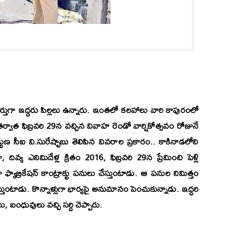
కి గుర్తుగా ఇద్దరు పిల్లలు ఉన్నారు. ఇంతలో కలహాలు వారి కాపురంలో
ర్వాత ఫిబ్రవరి 29న వచ్చిన వివాహ రెండో వార్షికోత్సవం రోజునే
టణ సీఐ వి.సురేష్బాబు తెలిపిన వివరాల ప్రకారం.. కాకినాడలోని
ివ్య ఎనిమిదేళ్ల క్రితం 2016, ఫిబ్రవరి 29న ప్రేమించి పెళ్లి
యాబ్రికేషన్ కాంట్రాక్టు పనులు చేస్తుంటాడు. ఆ పనుల నిమిత్తం
ుంటాడు. కొన్నాళ్లుగా భార్యపై అనుమానం పెంచుకున్నాడు. ఇద్దరి
 బంధువులు వచ్చి సర్ది చెప్పారు.