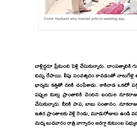
Crime: Husband who married wife on wedding day..
వాళ్లిద్దరూ ప్రేమించి పెళ్లి చేసుకున్నారు. దాంపత్యాని
చిచ్చు రేపాయి. లీపు సంవత్సరం కావడంతో నాలుగేళ్ల త
భార్యను కత్తితో నరికి చంపేశాడు. కాకినాడ ఒకటో పట్
పప్పుల మిల్లు ప్రాంతానికి చెందిన బందుల నూకరాజు, ద
చేసుకున్నారు. వీరికి పాప, బాబు సంతానం. నూకరాజు ఫ్
ఇతర ప్రాంతాలకు వెళ్లి రెండు, మూడురోజులు ఉండి వస్త
మధ్య బుధవారం రాత్రి వాగ్వాదం జరగ్గా కుటుంబ సభ్యులు,