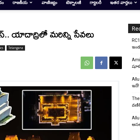
దం
రాజకీయ
వాణిజ్యం
టెక్నాలజీ
గ్యాలరీ
ఇతర వార్తలు
Re
స్.. యాదాద్రిలో మరిన్ని సేవలు
RC17
ఇండస్
ics
Telangana
Ami
షూటి
Allu
ఇదే!
The 
వణిక
Allu
అసల