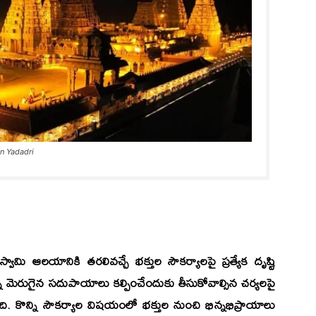
in Yadadri
ంహస్వామి ఆలయానికి తరలివచ్చే భక్తుల సౌకర్యాలపై ప్రత్యేక దృష్టి
ిన్ని మెరుగైన సదుపాయాలు కల్పించేందుకు తీసుకోవాల్సిన చర్యలపై
 కొన్ని సౌకర్యాల విషయంలో భక్తుల నుంచి భిన్నభిప్రాయాలు