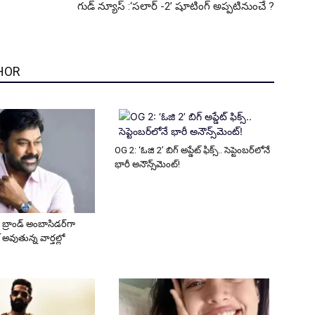
గుడ్ న్యూస్ :‘సలార్ -2’ షూటింగ్ అప్పటినుంచే ?
HOR
OG 2: ‘ఓజి 2’ బిగ్ అప్డేట్ ఫిక్స్.. సెప్టెంబర్‌లోనే
భారీ అనౌన్స్‌మెంట్!
 బ్రాండ్ అంబాసిడర్‌గా
 అవుతున్న వార్తల్లో