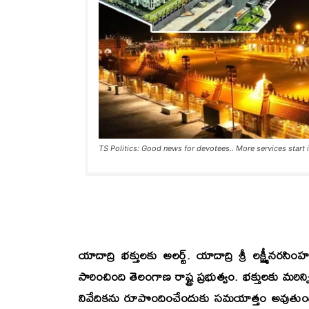
TS Politics: Good news for devotees.. More services start 
యాదాద్రి భక్తులకు అలర్ట్. యాదాద్రి శ్రీ లక్ష్మీనరసి
సారించింది తెలంగాణ రాష్ట్ర ప్రభుత్వం. భక్తులకు మర
నివేదికను రూపొందించేందుకు సమయాత్తం అవుతుంది.