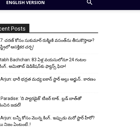
ENGLISH VERSION
cent Posts
: చరణ్ కోసం సుకుమార్ రుక్మిణి వసంత్‌ను తీసుకొస్తాడా?
ట్రీలో ఆసక్తికర చర్చ!
tabh Bachchan: 83 ఏళ్ల వయసులోనూ 24 గంటల
ంగ్.. అమితాబ్ డెడికేషన్‌కు ఫ్యాన్స్ ఫిదా!
 Arjun: భారీ భద్రత మధ్య ఐకాన్ స్టార్ అల్లు అర్జున్.. కారణం
Paradise: ‘ది ప్యారడైజ్’ టీజర్ టాక్.. బ్లడ్ బాత్‌తో
ించిన జడల్!
 Arjun: బన్నీ కోసం మొన్న కింగ్.. ఇప్పుడు మరో స్టార్ హీరో?
ు నిజం ఏంటంటే..!