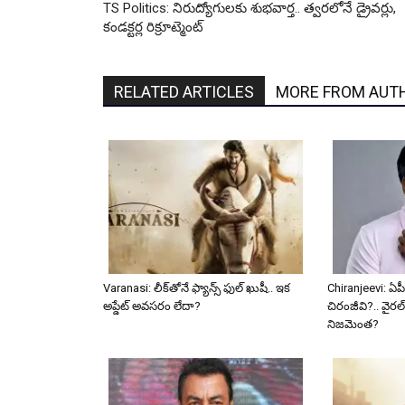
TS Politics: నిరుద్యోగులకు శుభవార్త.. త్వరలోనే డ్రైవర్లు,
కండక్టర్ల రిక్రూట్మెంట్
RELATED ARTICLES
MORE FROM AUT
Varanasi: లీక్‌తోనే ఫ్యాన్స్ ఫుల్ ఖుషీ.. ఇక
Chiranjeevi: ఏపీ
అప్డేట్ అవసరం లేదా?
చిరంజీవి?.. వైరల్
నిజమెంత?