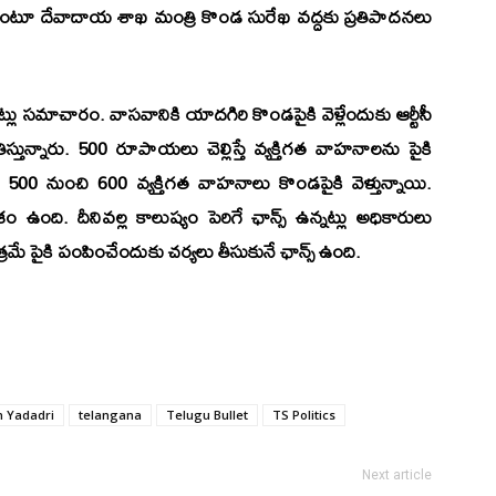
ంటూ దేవాదాయ శాఖ మంత్రి కొండ సురేఖ వద్దకు ప్రతిపాదనలు
్లు సమాచారం. వాసవానికి యాదగిరి కొండపైకి వెళ్లేందుకు ఆర్టీసీ
ున్నారు. 500 రూపాయలు చెల్లిస్తే వ్యక్తిగత వాహనాలను పైకి
ు 500 నుంచి 600 వ్యక్తిగత వాహనాలు కొండపైకి వెళ్తున్నాయి.
ది. దీనివల్ల కాలుష్యం పెరిగే ఛాన్స్ ఉన్నట్లు అధికారులు
్రమే పైకి పంపించేందుకు చర్యలు తీసుకునే ఛాన్స్ ఉంది.
n Yadadri
telangana
Telugu Bullet
TS Politics
Next article