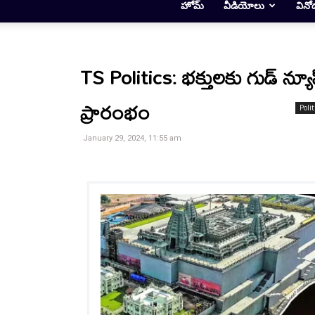
హోమ్
వీడియోలు
వినో
TS Politics: భక్తులకు గుడ్ న్యూ
ప్రారంభం
Polit
January 29, 2024, 11:55 am