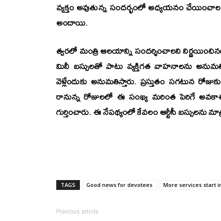
వ్యక్తం అవుతున్న సందర్భంలో అధ్యయనం చేయించాల
అందాయి.
త్వరలో మంత్రి ఆలయాన్ని సందర్శించాలని నిర్ణయించినట
మినీ బస్సులతో పాటు వ్యక్తిగత వాహనాలను అనుమతిస్త
వెళ్లేందుకు అనుమతిస్తారు. ప్రస్తుతం సగటున రోజుక
రానున్న రోజులలో ఈ సంఖ్య మరింత పెరిగే అవకాశం ఉం
గుర్తించారు. ఈ నేపథ్యంలో కేవలం ఆర్టీసీ బస్సులను మాత
TAGS
Good news for devotees
More services start i
Previous article